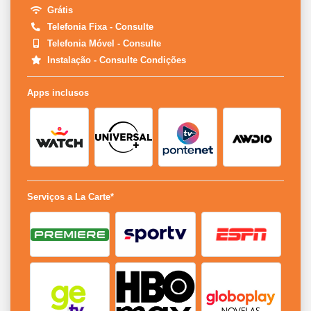
Grátis
Telefonia Fixa - Consulte
Telefonia Móvel - Consulte
Instalação - Consulte Condições
Apps inclusos
Serviços a La Carte*