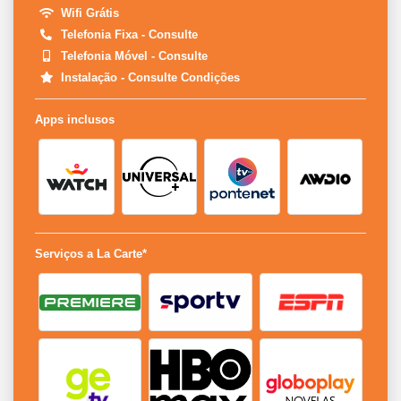
Wifi Grátis
Telefonia Fixa - Consulte
Telefonia Móvel - Consulte
Instalação - Consulte Condições
Apps inclusos
Serviços a La Carte*