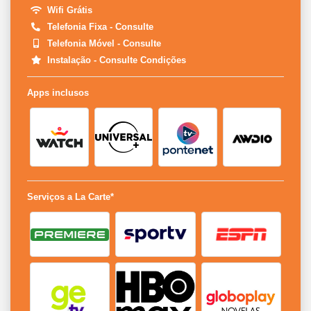
Wifi Grátis
Telefonia Fixa - Consulte
Telefonia Móvel - Consulte
Instalação - Consulte Condições
Apps inclusos
Serviços a La Carte*