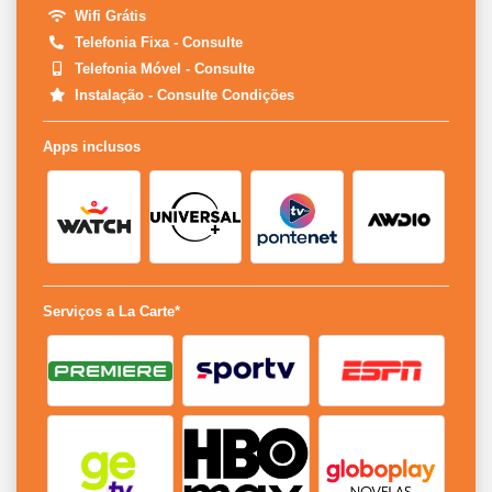
Wifi Grátis
Telefonia Fixa - Consulte
Telefonia Móvel - Consulte
Instalação - Consulte Condições
Apps inclusos
Serviços a La Carte*