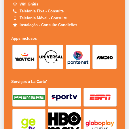
Wifi Grátis
Telefonia Fixa - Consulte
Telefonia Móvel - Consulte
Instalação - Consulte Condições
Apps inclusos
Serviços a La Carte*